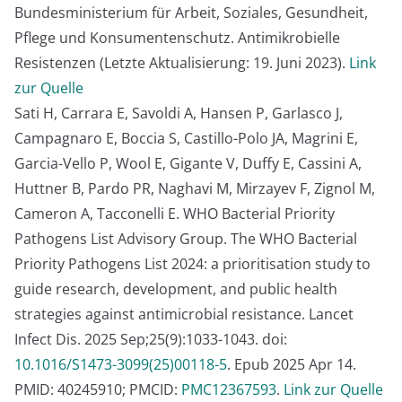
Bundesministerium für Arbeit, Soziales, Gesundheit,
Pflege und Konsumentenschutz. Antimikrobielle
Resistenzen (Letzte Aktualisierung: 19. Juni 2023).
Link
zur Quelle
Sati H, Carrara E, Savoldi A, Hansen P, Garlasco J,
Campagnaro E, Boccia S, Castillo-Polo JA, Magrini E,
Garcia-Vello P, Wool E, Gigante V, Duffy E, Cassini A,
Huttner B, Pardo PR, Naghavi M, Mirzayev F, Zignol M,
Cameron A, Tacconelli E. WHO Bacterial Priority
Pathogens List Advisory Group. The WHO Bacterial
Priority Pathogens List 2024: a prioritisation study to
guide research, development, and public health
strategies against antimicrobial resistance. Lancet
Infect Dis. 2025 Sep;25(9):1033-1043. doi:
10.1016/S1473-3099(25)00118-5
. Epub 2025 Apr 14.
PMID: 40245910; PMCID:
PMC12367593
.
Link zur Quelle