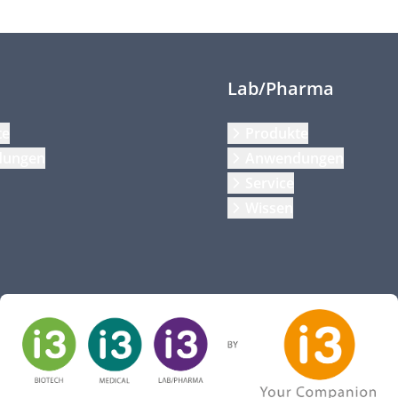
Lab/Pharma
te
Produkte
dungen
Anwendungen
Service
Wissen