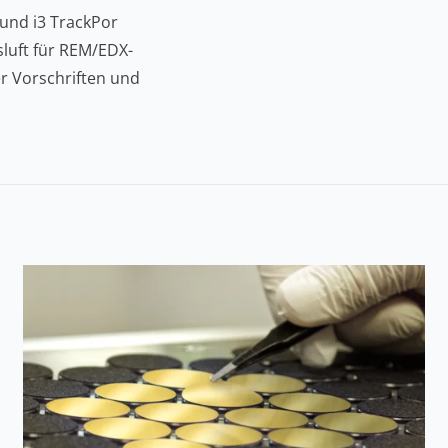
 und i3 TrackPor
uft für REM/EDX-
er Vorschriften und