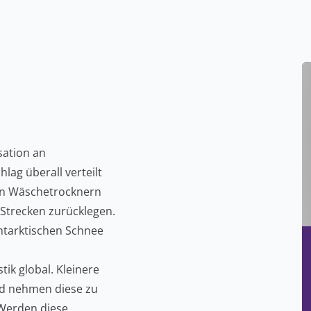
sation an
lag überall verteilt
 in Wäschetrocknern
Strecken zurücklegen.
antarktischen Schnee
ik global. Kleinere
nd nehmen diese zu
 Werden diese