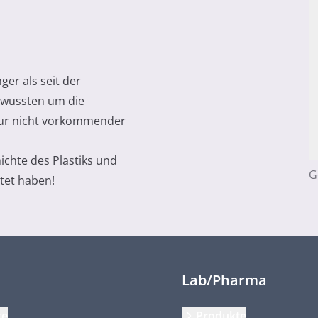
er als seit der
n wussten um die
atur nicht vorkommender
chte des Plastiks und
G
itet haben!
Lab/Pharma
te
Produkte