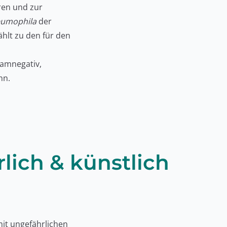
ren und zur
eumophila
der
ählt zu den für den
ramnegativ,
nn.
lich & künstlich
it ungefährlichen