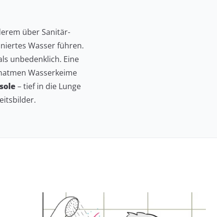
derem über Sanitär-
iniertes Wasser führen.
als unbedenklich. Eine
Einatmen Wasserkeime
sole
– tief in die Lunge
itsbilder.