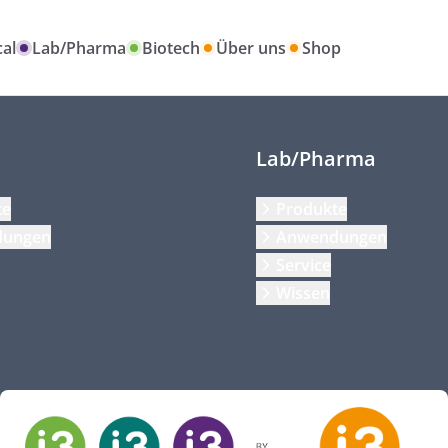
al
Lab/Pharma
Biotech
Über uns
Shop
Lab/Pharma
te
Produkte
dungen
Anwendungen
Service
Wissen